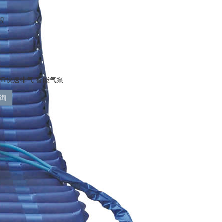
根
PR快速排气 智能气泵
询