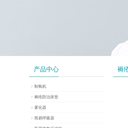
产品中心
褥
制氧机
褥疮防治床垫
雾化器
简易呼吸器