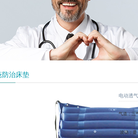
疮防治床垫
电动透气
气道：三
波动：是