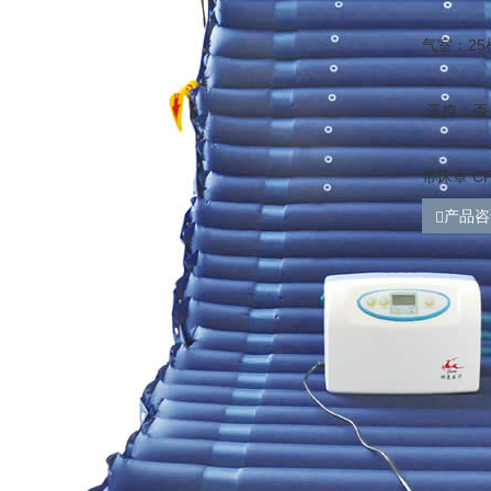
气室：25
遥控：否
带床罩 C
产品咨