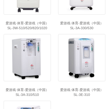
爱游戏·体育-爱游戏（中国）
爱游戏·体育-爱游戏（中国）
SL-3W-510/520/820/1020
SL-3A-330/530
爱游戏·体育-爱游戏（中国）
爱游戏·体育-爱游戏（中国）
SL-3A-310/510
SL-3E-310