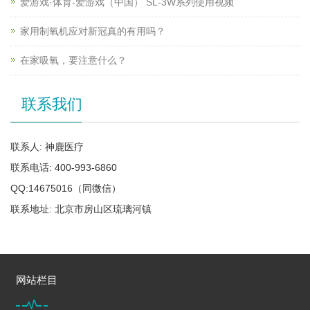
爱游戏·体育-爱游戏（中国） SL-3W系列使用视频
家用制氧机应对新冠真的有用吗？
在家吸氧，要注意什么？
联系我们
联系人: 神鹿医疗
联系电话: 400-993-6860
QQ:14675016（同微信）
联系地址: 北京市房山区琉璃河镇
网站栏目